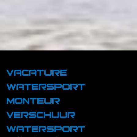
Vacature
Watersport
monteur
Verschuur
Watersport