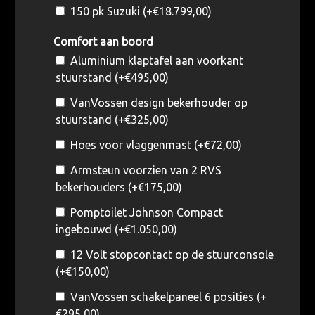
150 pk Suzuki (+
€
18.799,00
)
Comfort aan boord
Aluminium klaptafel aan voorkant
stuurstand (+
€
495,00
)
VanVossen design bekerhouder op
stuurstand (+
€
325,00
)
Hoes voor vlaggenmast (+
€
72,00
)
Armsteun voorzien van 2 RVS
bekerhouders (+
€
175,00
)
Pomptoilet Johnson Compact
ingebouwd (+
€
1.050,00
)
12 Volt stopcontact op de stuurconsole
(+
€
150,00
)
VanVossen schakelpaneel 6 posities (+
€
295,00
)