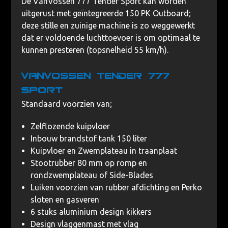
De VanVossen 777 Tender Sport kan worden
uitgerust met geïntegreerde 150 PK Outboard;
deze stille en zuinige machine is zo weggewerkt
dat er voldoende luchttoevoer is om optimaal te
kunnen presteren (topsnelheid 55 km/h).
VanVossen Tender 777
Sport
Standaard voorzien van;
Zelflozende kuipvloer
Inbouw brandstof tank 150 liter
Kuipvloer en Zwemplateau in traanplaat
Stootrubber 80 mm op romp en
rondzwemplateau of Side-Blades
Luiken voorzien van rubber afdichting en Perko
sloten en gasveren
6 stuks aluminium design kikkers
Design vlaggenmast met vlag