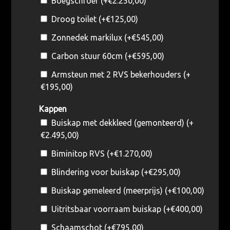
Boegschroef (+
€
2.250,00
)
Droog toilet (+
€
125,00
)
Zonnedek markilux (+
€
545,00
)
Carbon stuur 60cm (+
€
595,00
)
Armsteun met 2 RVS bekerhouders (+
€
195,00
)
Kappen
Buiskap met dekkleed (gemonteerd) (+
€
2.495,00
)
Biminitop RVS (+
€
1.270,00
)
Blindering voor buiskap (+
€
295,00
)
Buiskap gemeleerd (meerprijs) (+
€
100,00
)
Uitritsbaar voorraam buiskap (+
€
400,00
)
Schaamschot (+
€
795,00
)