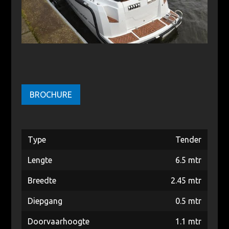
BROCHURE
Type
Tender
Lengte
6.5 mtr
Breedte
2.45 mtr
Diepgang
0.5 mtr
Doorvaarhoogte
1.1 mtr