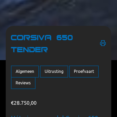
Corsiva 650
Tender
Home
/
Merken
/
Corsiva
/ Corsiva 650 Tender
Algemeen
Uitrusting
Proefvaart
Reviews
€
28.750,00