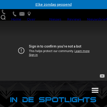
Skip
Elke zondag geopend
to
content
Home
Over
Nieuws
Reviews
Nieuwsbrie
Verschuur
WS
In de spotlights