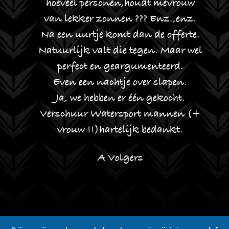
de
hoeveel personen,houdt mevrouw
o
e!
van lekker zonnen ??? Enz.,enz.
e
Na een uurtje komt dan de offerte.
Natuurlijk valt die tegen. Maar wel
perfect en geargumenteerd.
Even een nachtje over slapen.
Ja, we hebben er één gekocht.
Verschuur Watersport mannen (+
vrouw !!)hartelijk bedankt.
h
A Volgers
b
z