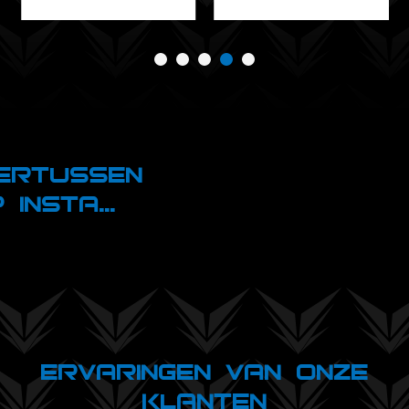
ertussen
 Insta...
Ervaringen van onze
klanten