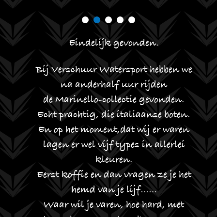
j
Eindelijk gevonden.
n
T
Bij Verschuur Watersport hebben we
na anderhalf uur rijden
r
g
de Marinello-collectie gevonden.
k
p
Echt prachtig, die italiaanse boten.
s
En op het moment,dat wij er waren
h
lagen er wel vijf types in allerlei
kleuren.
r
Eerst koffie en dan vragen ze je het
hemd van je lijf……
Waar wil je varen, hoe hard, met