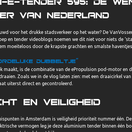
n-E-Tender 595: De w
der van Nederland
bouwd voor het drukke stadsverkeer op het water? De
VanVossen
oep en tender videoblogs
noemen we dit niet voor niets de ‘stad
hem moeiteloos door de krapste grachten en smalste haventjes
rdelijke dubbeltje”
k maakt, is de combinatie van de ePropulsion pod-motor en de
raaien. Zoals we in de vlog laten zien: met een draaicirkel van
at uiterst direct en gecontroleerd.
t en veiligheid
kruispunten in Amsterdam is veiligheid prioriteit nummer één. D
lektrische vermogen leg je deze aluminium tender binnen één boo