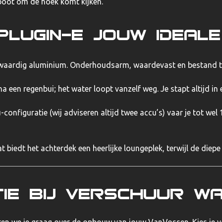
oot om de hoek komt kijken.
lugin-E jouw ideale
dig aluminium. Onderhoudsarm, waardevast en bestand tege
 een regenbui; het water loopt vanzelf weg. Je stapt altijd in
-configuratie (wij adviseren altijd twee accu’s) vaar je tot wel
iedt het achterdek een heerlijke loungeplek, terwijl de diepe k
tie bij Verschuur W
n we je graag over de opbouw van jouw VanVossen. Kies je voo