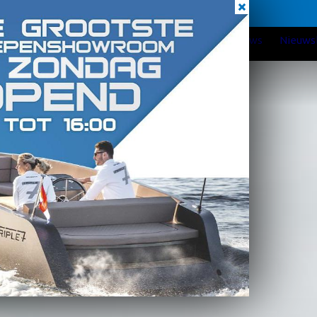
Elke zondag geopend
Home
Over Verschuur WS
Nieuws
Reviews
Nieuws