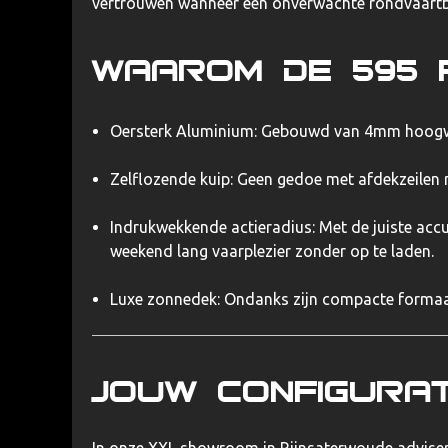
vertrouwen wanneer een onverwachte rondvaartb
Waarom de 595 P
Oersterk Aluminium:
Gebouwd van 4mm hoogwaar
Zelflozende kuip:
Geen gedoe met afdekzeilen na
Indrukwekkende actieradius:
Met de juiste accu
weekend lang vaarplezier zonder op te laden.
Luxe zonnedek:
Ondanks zijn compacte formaat b
Jouw configura
In onze XXL showroom in Rijnsaterwoude advisere