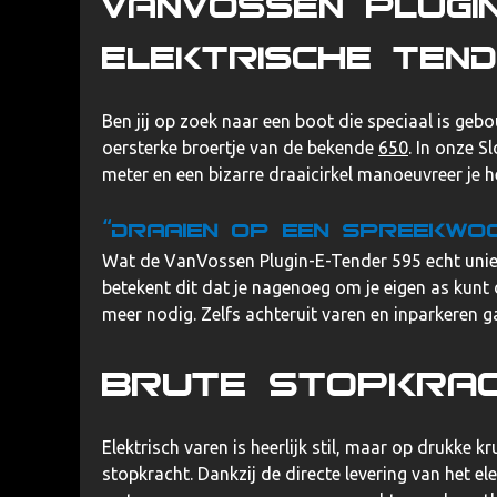
VanVossen Plugi
elektrische ten
Ben jij op zoek naar een boot die speciaal is ge
oersterke broertje van de bekende
650
. In onze
Sl
meter en een bizarre draaicirkel manoeuvreer je 
“Draaien op een spreekwoo
Wat de
VanVossen Plugin-E-Tender 595
echt unie
betekent dit dat je nagenoeg om je eigen as kunt d
meer nodig. Zelfs achteruit varen en inparkeren ga
Brute stopkrach
Elektrisch varen is heerlijk stil, maar op drukke 
stopkracht. Dankzij de directe levering van het e