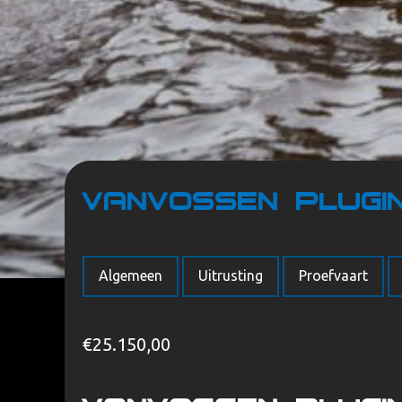
VanVossen Plugi
Algemeen
Uitrusting
Proefvaart
Home
/
Merken
/
Van Vossen
/ VanVossen Plugin-E-Tend
€
25.150,00