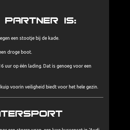
 partner is:
n een stootje bij de kade.
 een droge boot.
 16 uur op één lading. Dat is genoeg voor een
uip voorin veiligheid biedt voor het hele gezin.
atersport
r een stoere wrap, een luxe kussenset in ‘Audi