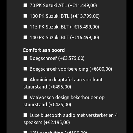
70 PK Suzuki ATL (+
€
11.449,00
)
100 PK Suzuki BTL (+
€
13.799,00
)
115 PK Suzuki BLT (+
€
15.499,00
)
140 PK Suzuki BLT (+
€
16.499,00
)
Comfort aan boord
Boegschroef (+
€
3.575,00
)
Boegschroef voorbereiding (+
€
600,00
)
Aluminium klaptafel aan voorkant
stuurstand (+
€
495,00
)
VanVossen design bekerhouder op
stuurstand (+
€
425,00
)
Luxe bluetooth audio met versterker en 4
speakers (+
€
2.195,00
)
12V aansluiting (+
€
150,00
)