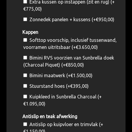
Extra kussen op instappen (zit en rug) (+
€
775,00
)
Zonnedek panelen + kussens (+
€
950,00
)
Kappen
Softtop voorschip, inclusief tussenwand,
voorramen uitritsbaar (+
€
3.650,00
)
Bimini RVS voorzien van Sunbrella doek
(Charcoal Piquet) (+
€
850,00
)
Bimini maatwerk (+
€
1.500,00
)
Stuurstand hoes (+
€
395,00
)
Kuipkleed in Sunbrella Charcoal (+
€
1.095,00
)
Antislip en teak afwerking
Antislip op kuipvloer en trimvlak (+
€
1.150,00
)