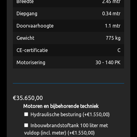
Breedte
2.45 mtr
Diepgang
0.34 mtr
Doorvaarhoogte
1.1 mtr
Gewicht
775 kg
CE-certificatie
C
Motorisering
30 - 140 PK
€
35.650,00
Motoren en bijbehorende techniek
Hydraulische besturing (+
€
1.550,00
)
Inbouwbrandstoftank 100 liter met
vuldop (incl. meter) (+
€
1.550,00
)