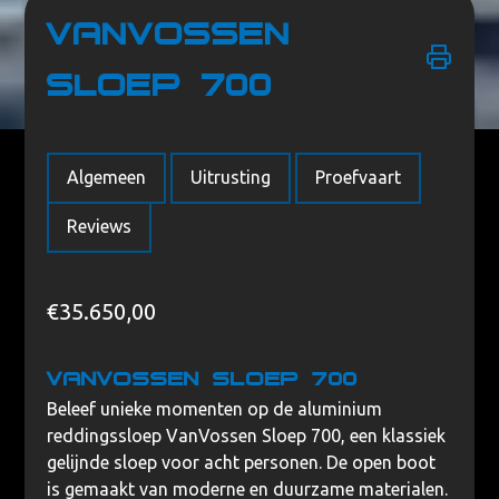
VanVossen
Sloep 700
Home
/
Merken
/
Van Vossen
/ VanVossen Sloep 700
Algemeen
Uitrusting
Proefvaart
Reviews
€
35.650,00
VanVossen Sloep 700
Beleef unieke momenten op de aluminium
reddingssloep VanVossen Sloep 700, een klassiek
gelijnde sloep voor acht personen. De open boot
is gemaakt van moderne en duurzame materialen.