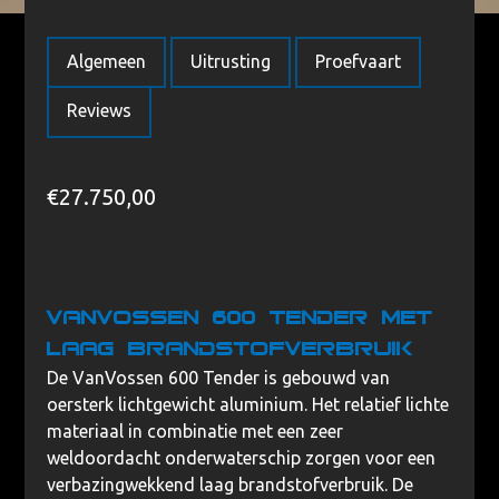
Home
/
Merken
/
Van Vossen
/ Van Vossen Tender 600
Algemeen
Uitrusting
Proefvaart
Reviews
€
27.750,00
VanVossen 600 Tender met
laag brandstofverbruik
De VanVossen 600 Tender is gebouwd van
oersterk lichtgewicht aluminium. Het relatief lichte
materiaal in combinatie met een zeer
weldoordacht onderwaterschip zorgen voor een
verbazingwekkend laag brandstofverbruik. De