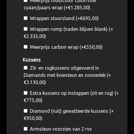
Meerprijs multicolor colorflow
cyaan/paars wrap (+
€
1.285,00
)
Wrappen stuurstand (+
€
695,00
)
Wrappen romp (naden blijven blank) (+
€
2.335,00
)
Meerprijs carbon wrap (+
€
550,00
)
Kussens
Zit- en rugkussens uitgevoerd in
Diamands met kniesteun en zonnedek (+
€
3.130,00
)
Extra kussens op instappen (zit en rug) (+
€
775,00
)
Diamond (ruit) gewatteerde kussens (+
€
950,00
)
Armsteun voorzien van 2 rvs