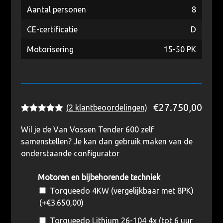
Aantal personen
8
CE-certificatie
D
Motorisering
15-50 PK
€
27.750,00
(
2
klantbeoordelingen)
Waardering
2
5.00
op 5
Wil je de Van Vossen Tender 600 zelf
gebaseerd
samenstellen? Je kan dan gebruik maken van de
op
klantbeoordelingen
onderstaande configurator
Motoren en bijbehorende techniek
Torqueedo 4KW (vergelijkbaar met 8PK)
(+
€
3.650,00
)
Torqueedo Lithium 26-104 4x (tot 6 uur