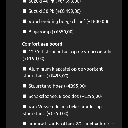
Suzuki 40 Pk (+
€
7.699,00
)
Suzuki 50 Pk (+
€
8.499,00
)
Voorbereiding boegschroef (+
€
600,00
)
Bilgepomp (+
€
350,00
)
Comfort aan boord
12 Volt stopcontact op de stuurconsole
(+
€
150,00
)
Aluminium klaptafel op de voorkant
stuurstand (+
€
495,00
)
Stuurstand hoes (+
€
395,00
)
Schakelpaneel 6 posities (+
€
295,00
)
Van Vossen design bekerhouder op
stuurstand (+
€
350,00
)
Inbouw brandstoftank 80 L met vuldop (+