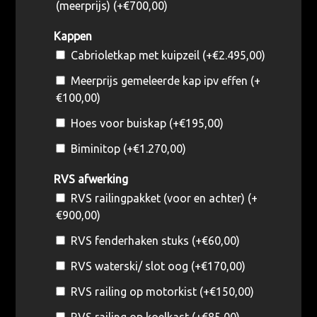
(meerprijs) (+
€
700,00
)
Kappen
Cabrioletkap met kuipzeil (+
€
2.495,00
)
Meerprijs gemeleerde kap ipv effen (+
€
100,00
)
Hoes voor buiskap (+
€
195,00
)
Biminitop (+
€
1.270,00
)
RVS afwerking
RVS railingpakket (voor en achter) (+
€
900,00
)
RVS fenderhaken stuks (+
€
60,00
)
RVS waterski/ slot oog (+
€
170,00
)
RVS railing op motorkist (+
€
150,00
)
RVS railing op koelkast (+
€
85,00
)