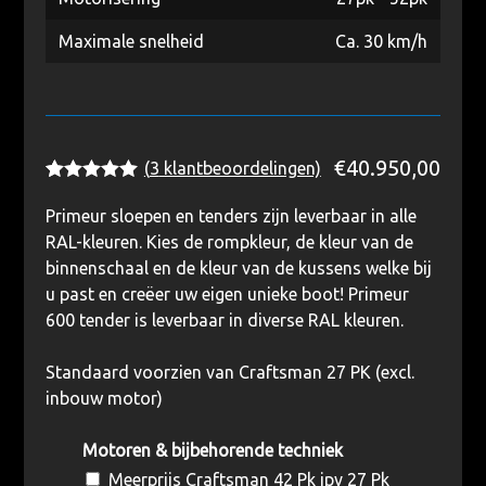
Maximale snelheid
Ca. 30 km/h
€
40.950,00
(
3
klantbeoordelingen)
Waardering
3
5.00
op 5
Primeur sloepen en tenders zijn leverbaar in alle
gebaseerd
RAL-kleuren. Kies de rompkleur, de kleur van de
op
klantbeoordelingen
binnenschaal en de kleur van de kussens welke bij
u past en creëer uw eigen unieke boot! Primeur
600 tender is leverbaar in diverse RAL kleuren.
Standaard voorzien van Craftsman 27 PK (excl.
inbouw motor)
Motoren & bijbehorende techniek
Meerprijs Craftsman 42 Pk ipv 27 Pk