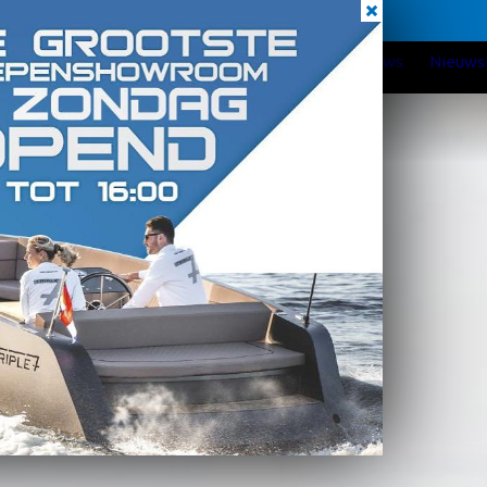
Elke zondag geopend
Home
Over Verschuur WS
Nieuws
Reviews
Nieuws