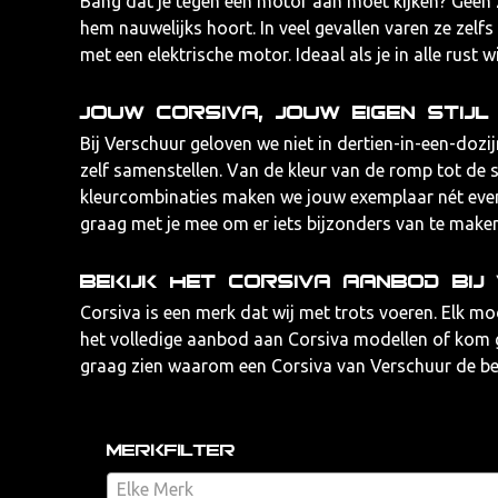
Bang dat je tegen een motor aan moet kijken? Geen zo
hem nauwelijks hoort. In veel gevallen varen ze zelf
met een elektrische motor. Ideaal als je in alle rus
Jouw Corsiva, jouw eigen stijl
Bij Verschuur geloven we niet in dertien-in-een-dozi
zelf samenstellen. Van de kleur van de romp tot de s
kleurcombinaties maken we jouw exemplaar nét even 
graag met je mee om er iets bijzonders van te maken
Bekijk het Corsiva aanbod bi
Corsiva is een merk dat wij met trots voeren. Elk mo
het volledige aanbod aan Corsiva modellen of kom ge
graag zien waarom een Corsiva van Verschuur de best
Merkfilter
Elke Merk