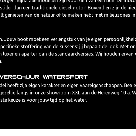
rgen. Bijna alle modellen zijn voorzien van een bun. De motor 
s stiller dan een traditionele dieselmotor! Bovendien zijn de n
t wilt genieten van de natuur of te maken hebt met milieuzones
jn. Jouw boot moet een verlengstuk van je eigen persoonlijkhei
pecifieke stoffering van de kussens: jij bepaalt de look. Met o
luxer en aparter dan de standaardversies. Wij houden ervan 
.
j Verschuur Watersport
del heeft zijn eigen karakter en eigen vaareigenschappen. Benie
zellig langs in onze showroom XXL aan de Herenweg 10 a. We ne
e keuze is voor jouw tijd op het water.