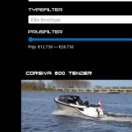
Typefilter
Elke Boottype
Prijsfilter
Prijs:
€12.750
—
€28.750
Corsiva 600 tender