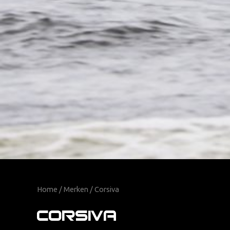
Home
/
Merken
/ Corsiva
Corsiva