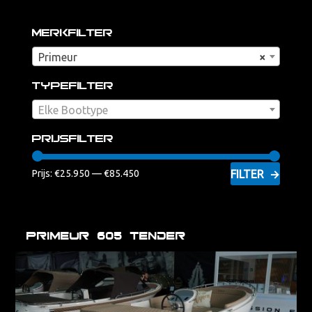
Merkfilter
Primeur
×
Typefilter
Elke Boottype
Prijsfilter
FILTER
Prijs:
€25.950
—
€85.450
Primeur 605 tender