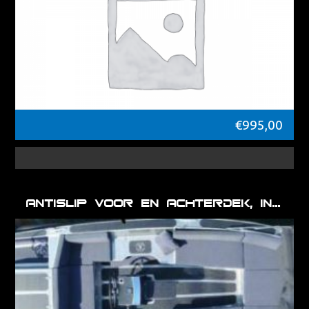
€
995,00
Antislip voor en achterdek, instap kuipbank [650] [VV Sloep 600]