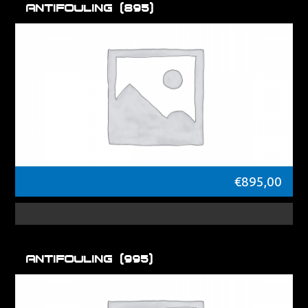
Antifouling [895]
€
895,00
Antifouling [995]