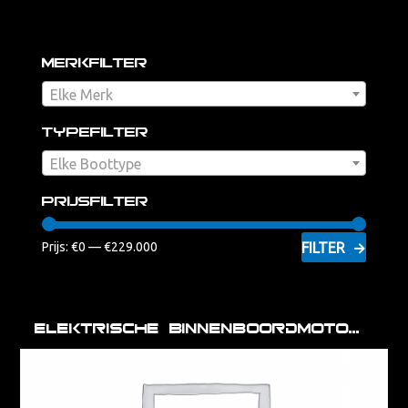
Merkfilter
Elke Merk
Typefilter
Elke Boottype
Prijsfilter
FILTER
Prijs:
€0
—
€229.000
Elektrische Binnenboordmotor en Pod Drive