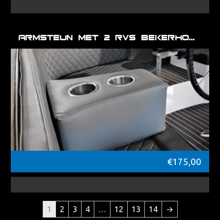
Armsteun met 2 RVS bekerhouders
€
175,00
1
2
3
4
…
12
13
14
→