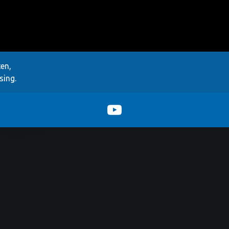
ten,
sing.