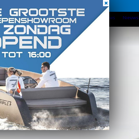
Elke zondag geopend
Home
Over Verschuur WS
Nieuws
Reviews
Nieuws