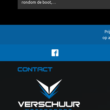
rondom de boot,…
Pri
op a
Contact